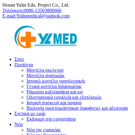
Henan Yulin Edu. Project Co., Ltd.
Τηλέφωνο:
0086-13503800666
E-mail:
Yulinmedical@outlook.com
Σπίτι
Προϊόντα
Μοντέλα σκελετού
Μοντέλα ανατομίας
Ιατρικό μοντέλο νοσηλευτικής
Γενικά μοντέλα διδασκαλίας
Ράμματα μαξιλαράκια και κιτ
Οδοντιατρικά εργαλεία και εξοπλισμός
Ιατρική συσκευή και όργανα
Βιολογία προετοιμάστηκαν διαφάνειες και αξεσουάρ
Σχετικά με εμάς
Εκδρομή στο εργοστάσιο
Νέα
Νέα της εταιρείας