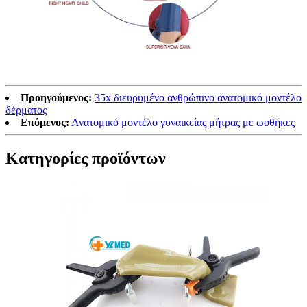
Προηγούμενος:
35x διευρυμένο ανθρώπινο ανατομικό μοντέλο
δέρματος
Επόμενος:
Ανατομικό μοντέλο γυναικείας μήτρας με ωοθήκες
Κατηγορίες προϊόντων