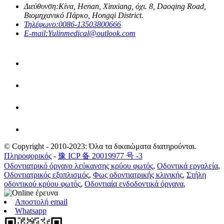
Διεύθυνση:
Κίνα, Henan, Xinxiang, όχι. 8, Daoqing Road,
Βιομηχανικό Πάρκο, Hongqi District.
Τηλέφωνο:
0086-13503800666
E-mail:
Yulinmedical@outlook.com
© Copyright - 2010-2023: Όλα τα δικαιώματα διατηρούνται.
Πληροφορικός
-
豫 ICP 备 20019977 号 -3
Οδοντιατρικό όργανο λεύκανσης κρύου φωτός
,
Οδοντικά εργαλεία
,
Οδοντιατρικός εξοπλισμός
,
Φως οδοντιατρικής κλινικής
,
Στήλη
οδοντικού κρύου φωτός
,
Οδοντιαία ενδοδοντικά όργανα
,
Αποστολή email
Whatsapp