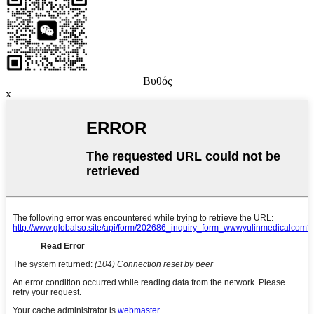
Βυθός
x