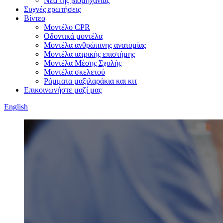
Νέα της βιομηχανίας
Συχνές ερωτήσεις
Βίντεο
Μοντέλο CPR
Οδοντικά μοντέλα
Μοντέλα ανθρώπινης ανατομίας
Μοντέλα ιατρικής επιστήμης
Μοντέλα Μέσης Σχολής
Μοντέλα σκελετού
Ράμματα μαξιλαράκια και κιτ
Επικοινωνήστε μαζί μας
English